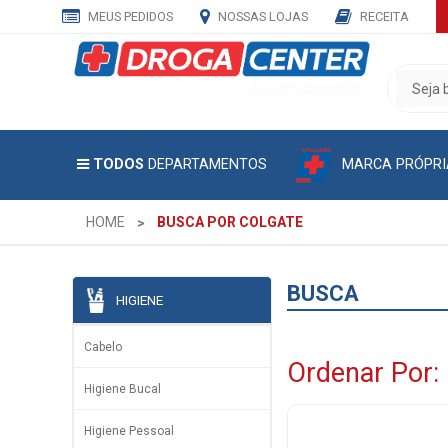
MEUS PEDIDOS
NOSSAS LOJAS
RECEITA
CADASTRE
SEU
E-
MAIL
MARCA PRÓPRI
TODOS
DEPARTAMENTOS
E
RECEBA
TODAS
HOME
BUSCA POR COLGATE
AS
PROMOÇÕES
EXCLUSIVAS.
BUSCA
HIGIENE
Cabelo
Ordenar Por:
Higiene Bucal
Higiene Pessoal