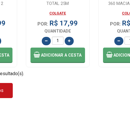
 2
TOTAL 25M
360 MACIA
UNI
COLGATE
COL
99
R$ 17,99
R$
POR:
POR:
QUANTIDADE
QUAN
ESTA
ADICIONAR
A CESTA
ADICIO
resultado(s).
os