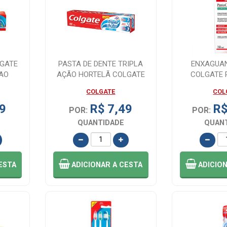
LGATE
PASTA DE DENTE TRIPLA
ENXAGUA
AO
AÇÃO HORTELÃ COLGATE
COLGATE 
R...
90G
EXTRA M
COLGATE
COL
9
R$ 7,49
R$
POR:
POR:
QUANTIDADE
QUAN
ESTA
ADICIONAR
A CESTA
ADICIO