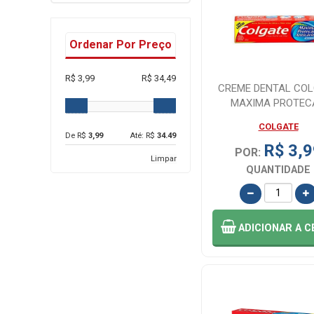
Ordenar Por Preço
R$ 3,99
R$ 34,49
CREME DENTAL CO
MAXIMA PROTEC
ANTICARIES MENTA 
COLGATE
De R$
3,99
Até: R$
34.49
R$ 3,9
POR:
Limpar
QUANTIDADE
ADICIONAR
A C