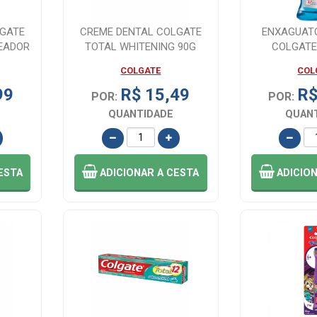
LGATE
CREME DENTAL COLGATE
ENXAGUAT
EADOR
TOTAL WHITENING 90G
COLGATE
L500
COLGATE
COL
99
R$ 15,49
R$
POR:
POR:
QUANTIDADE
QUAN
ESTA
ADICIONAR
A CESTA
ADICIO