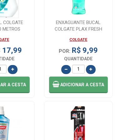
AL COLGATE
ENXAGUANTE BUCAL
0 METROS
COLGATE PLAX FRESH
MINT SEM ÁLCOOL 250...
GATE
COLGATE
 17,99
R$ 9,99
POR:
TIDADE
QUANTIDADE
NAR
A CESTA
ADICIONAR
A CESTA