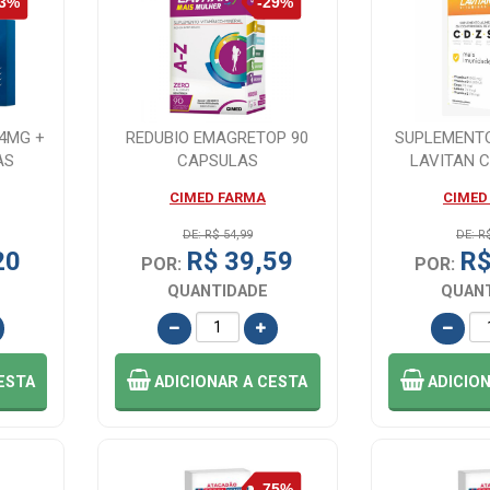
 4MG +
REDUBIO EMAGRETOP 90
SUPLEMENT
AS
CAPSULAS
LAVITAN 
IMUNIDAD
CIMED FARMA
CIMED
DE: R$ 54,99
DE: R
20
R$ 39,59
R$
POR:
POR:
QUANTIDADE
QUAN
ESTA
ADICIONAR
A CESTA
ADICIO