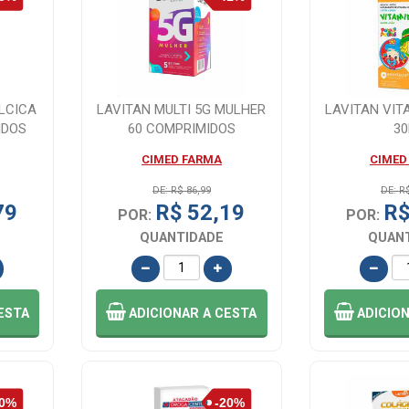
LCICA
LAVITAN MULTI 5G MULHER
LAVITAN VIT
IDOS
60 COMPRIMIDOS
3
CIMED FARMA
CIMED
DE: R$ 86,99
DE: R
79
R$ 52,19
R$
POR:
POR:
QUANTIDADE
QUAN
ESTA
ADICIONAR
A CESTA
ADICIO