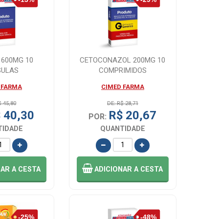
 600MG 10
CETOCONAZOL 200MG 10
SULAS
COMPRIMIDOS
 FARMA
CIMED FARMA
$ 45,80
DE: R$ 28,71
 40,30
R$ 20,67
POR:
TIDADE
QUANTIDADE
NAR
A CESTA
ADICIONAR
A CESTA