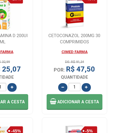
AMINA D 200UI
CETOCONAZOL 200MG 30
0ML
COMPRIMIDOS
 FARMA
CIMED FARMA
$ 32,99
DE: R$ 91,34
 25,07
R$ 47,50
POR:
TIDADE
QUANTIDADE
NAR
A CESTA
ADICIONAR
A CESTA