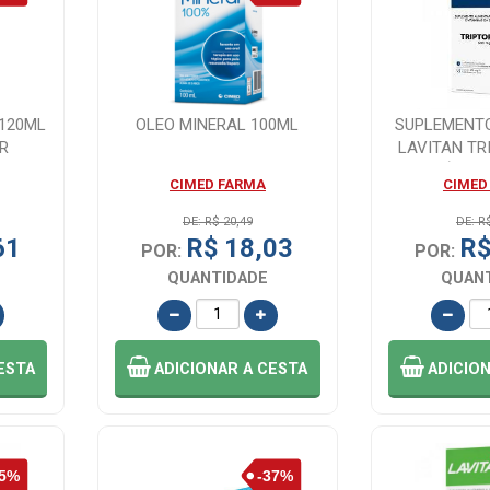
120ML
OLEO MINERAL 100ML
SUPLEMENT
R
LAVITAN TR
CÁPSULA
CIMED FARMA
CIMED
DE: R$ 20,49
DE: R
61
R$ 18,03
R$
POR:
POR:
QUANTIDADE
QUAN
ESTA
ADICIONAR
A CESTA
ADICIO