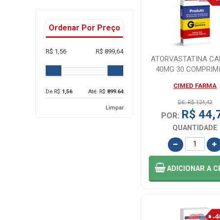
Ordenar Por Preço
R$ 1,56
R$ 899,64
ATORVASTATINA CA
40MG 30 COMPRIM
CIMED FARMA
De R$
1,56
Até: R$
899.64
DE: R$ 124,42
Limpar
R$ 44,
POR:
QUANTIDADE
ADICIONAR
A C