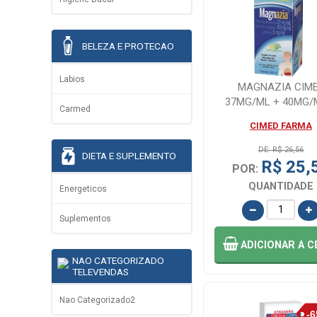
BELEZA E PROTECAO
Labios
MAGNAZIA CIM
37MG/ML + 40MG/
Carmed
5MG/ML 240M
CIMED FARMA
DE: R$ 26,56
DIETA E SUPLEMENTO
R$ 25,
POR:
QUANTIDADE
Energeticos
Suplementos
ADICIONAR
A C
NAO CATEGORIZADO
TELEVENDAS
Nao Categorizado2