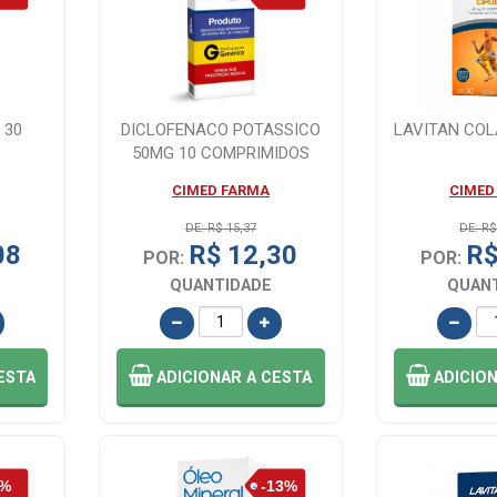
 30
DICLOFENACO POTASSICO
LAVITAN COL
50MG 10 COMPRIMIDOS
CIMED FARMA
CIMED
DE: R$ 15,37
DE: R$
08
R$ 12,30
R$
POR:
POR:
QUANTIDADE
QUAN
ESTA
ADICIONAR
A CESTA
ADICIO