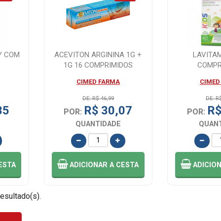
Y COM
ACEVITON ARGININA 1G +
LAVITAM
1G 16 COMPRIMIDOS
COMPR
EFERVESCENTES
MASTI
CIMED FARMA
CIMED
DE: R$ 46,99
DE: R
35
R$ 30,07
R$
POR:
POR:
QUANTIDADE
QUAN
ESTA
ADICIONAR
A CESTA
ADICIO
resultado(s).