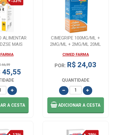
O ALIMENTAR
CIMEGRIPE 100MG/ML +
CDZSE MAIS
2MG/ML + 2MG/ML 20ML
E 30 CO...
 FARMA
CIMED FARMA
R$ 24,03
$ 66,99
POR:
 45,55
TIDADE
QUANTIDADE
NAR
A CESTA
ADICIONAR
A CESTA