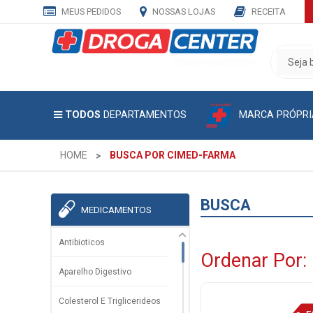
MEUS PEDIDOS
NOSSAS LOJAS
RECEITA
CADASTRE
SEU
E-
MAIL
MARCA PRÓPRI
TODOS
DEPARTAMENTOS
E
RECEBA
TODAS
HOME
BUSCA POR CIMED-FARMA
AS
PROMOÇÕES
EXCLUSIVAS.
BUSCA
MEDICAMENTOS
Antibioticos
Ordenar Por:
Aparelho Digestivo
Colesterol E Triglicerideos