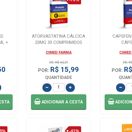
ED
ATORVASTATINA CÁLCICA
CAPSFEN
ML +
20MG 30 COMPRIMIDOS
CÁP
L
CIMED FARMA
CIMED
DE: R$ 62,21
DE: R
50
R$ 15,99
R$
POR:
POR:
QUANTIDADE
QUAN
ESTA
ADICIONAR
A CESTA
ADICIO