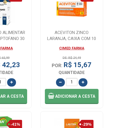
O ALIMENTAR
ACEVITON ZINCO
IPTOFANO 30
LARANJA, CAIXA COM 10
S – C...
COMPRIMIDOS EFERVE...
 FARMA
CIMED FARMA
$ 65,99
DE: R$ 24,49
 42,23
R$ 15,67
POR:
TIDADE
QUANTIDADE
NAR
A CESTA
ADICIONAR
A CESTA