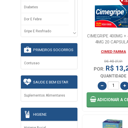
Diabetes
Dor E Febre
Gripe E Resfriado
CIMEGRIPE 400MG +
4MG 20 CAPSUL
Inflamacao
PRIMEIROS SOCORROS
CIMED FARMA
Pressao Alta
DE: R$ 27,51
Contusao
R$ 13,
Saude Da Mulher
POR:
QUANTIDADE
Vitaminas E Suplementos
SAUDE E BEM ESTAR
Suplementos Alimentares
ADICIONAR
A C
HIGIENE
Higiene Bucal