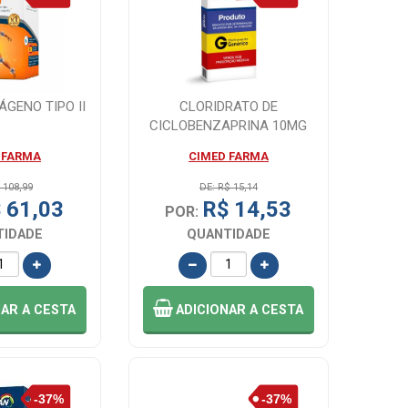
ÁGENO TIPO II
CLORIDRATO DE
CICLOBENZAPRINA 10MG
15 COMPRIMIDOS
 FARMA
CIMED FARMA
 108,99
DE: R$ 15,14
 61,03
R$ 14,53
POR:
TIDADE
QUANTIDADE
NAR
A CESTA
ADICIONAR
A CESTA