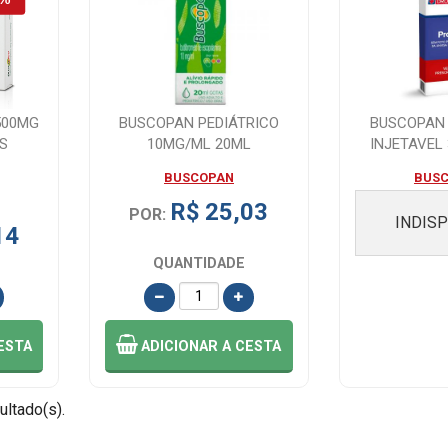
500MG
BUSCOPAN PEDIÁTRICO
BUSCOPAN
S
10MG/ML 20ML
INJETAVEL
5
BUSCOPAN
BUS
R$ 25,03
POR:
INDIS
14
QUANTIDADE
ESTA
ADICIONAR
A CESTA
ultado(s).