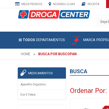
MEUS PEDIDOS
NOSSAS LOJAS
RECEITA
CADASTRE
SEU
E-
MAIL
MARCA PRÓPRI
TODOS
DEPARTAMENTOS
E
RECEBA
TODAS
HOME
BUSCA POR BUSCOPAN
AS
PROMOÇÕES
EXCLUSIVAS.
BUSCA
MEDICAMENTOS
Aparelho Digestivo
Ordenar Por:
Dor E Febre