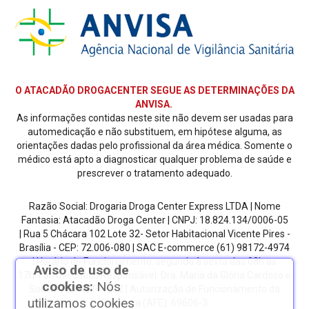
O ATACADÃO DROGACENTER SEGUE AS DETERMINAÇÕES DA
ANVISA.
As informações contidas neste site não devem ser usadas para
automedicação e não substituem, em hipótese alguma, as
orientações dadas pelo profissional da área médica. Somente o
médico está apto a diagnosticar qualquer problema de saúde e
prescrever o tratamento adequado.
Razão Social: Drogaria Droga Center Express LTDA | Nome
Fantasia: Atacadão Droga Center | CNPJ: 18.824.134/0006-05
| Rua 5 Chácara 102 Lote 32- Setor Habitacional Vicente Pires -
Brasília - CEP: 72.006-080
| SAC E-commerce
(61) 98172-4974
| Horário de Funcionamento: segunda à sexta das 08h as
Aviso de uso de
17h.
Farmacêutico Responsável: Dra. Maria da Glória Cardoso e
cookies:
Nós
Sousa | CRF/DF: 4612 | Autorização de Funcionamento da
utilizamos cookies
Empresa (AFE): 69606-3