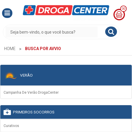
00
MINHA
CESTA
R$
0,00
HOME
BUSCA POR AVVIO
VERÃO
Campanha De Verão DrogaCenter
PRIMEIROS SOCORROS
Curativos