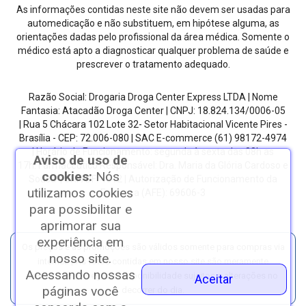
As informações contidas neste site não devem ser usadas para
automedicação e não substituem, em hipótese alguma, as
orientações dadas pelo profissional da área médica. Somente o
médico está apto a diagnosticar qualquer problema de saúde e
prescrever o tratamento adequado.
Razão Social: Drogaria Droga Center Express LTDA | Nome
Fantasia: Atacadão Droga Center | CNPJ: 18.824.134/0006-05
| Rua 5 Chácara 102 Lote 32- Setor Habitacional Vicente Pires -
Brasília - CEP: 72.006-080
| SAC E-commerce
(61) 98172-4974
| Horário de Funcionamento: segunda à sexta das 08h as
Aviso de uso de
17h.
Farmacêutico Responsável: Dra. Maria da Glória Cardoso e
cookies:
Nós
Sousa | CRF/DF: 4612 | Autorização de Funcionamento da
utilizamos cookies
Empresa (AFE): 69606-3
para possibilitar e
aprimorar sua
experiência em
Os preços e as promoções são válidos somente para compras via
nosso site.
internet. | As fotos contidas em nosso site são meramente
Acessando nossas
ilustrativas. | *Preços e disponibilidade sujeitos a alterações no
Aceitar
páginas você
decorrer do dia.