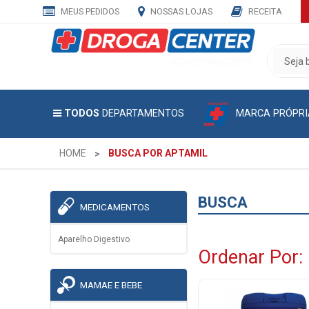
MEUS PEDIDOS
NOSSAS LOJAS
RECEITA
CADASTRE
SEU
E-
MAIL
MARCA PRÓPRI
TODOS
DEPARTAMENTOS
E
RECEBA
TODAS
HOME
BUSCA POR APTAMIL
AS
PROMOÇÕES
EXCLUSIVAS.
BUSCA
MEDICAMENTOS
Aparelho Digestivo
Ordenar Por:
MAMAE E BEBE