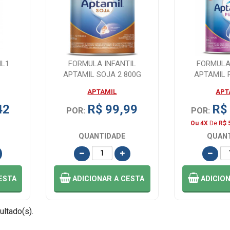
ML1
FORMULA INFANTIL
FORMULA
APTAMIL SOJA 2 800G
APTAMIL 
APTAMIL
APT
42
R$ 99,99
R$
POR:
POR:
Ou 4X
De
R$ 
QUANTIDADE
QUAN
ESTA
ADICIONAR
A CESTA
ADICIO
ultado(s).