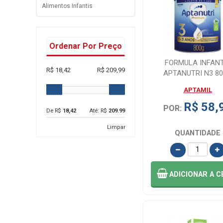
Alimentos Infantis
Ordenar Por Preço
FORMULA INFANT
R$ 18,42
R$ 209,99
APTANUTRI N3 8
APTAMIL
R$ 58,
POR:
De R$
18,42
Até: R$
209.99
Limpar
QUANTIDADE
ADICIONAR
A C