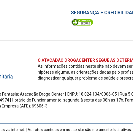
SEGURANÇA E CREDIBILIDA
O ATACADÃO DROGACENTER SEGUE AS DETERM
As informações contidas neste site não devem se
hipótese alguma, as orientações dadas pelo profis
diagnosticar qualquer problema de saúde e prescr
 Fantasia: Atacadão Droga Center | CNPJ: 18.824.134/0006-05 | Rua 5 Ch
4974 | Horário de Funcionamento: segunda à sexta das 08h as 17h.
Farm
a Empresa (AFE): 69606-3
ia internet. | As fotos contidas em nosso site são meramente ilustrativas. |