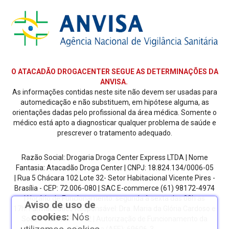
O ATACADÃO DROGACENTER SEGUE AS DETERMINAÇÕES DA
ANVISA.
As informações contidas neste site não devem ser usadas para
automedicação e não substituem, em hipótese alguma, as
orientações dadas pelo profissional da área médica. Somente o
médico está apto a diagnosticar qualquer problema de saúde e
prescrever o tratamento adequado.
Razão Social: Drogaria Droga Center Express LTDA | Nome
Fantasia: Atacadão Droga Center | CNPJ: 18.824.134/0006-05
| Rua 5 Chácara 102 Lote 32- Setor Habitacional Vicente Pires -
Brasília - CEP: 72.006-080
| SAC E-commerce
(61) 98172-4974
| Horário de Funcionamento: segunda à sexta das 08h as
Aviso de uso de
17h.
Farmacêutico Responsável: Dra. Maria da Glória Cardoso e
cookies:
Nós
Sousa | CRF/DF: 4612 | Autorização de Funcionamento da