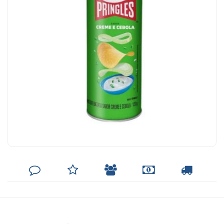
DEIXE
MINHA
INDIQUE
FORMAS
CALCULAR
SEU
LISTA
AO
DE
FRETE
COMENTÁRIO
DE
AMIGO
PAGAMENTO
DESEJOS