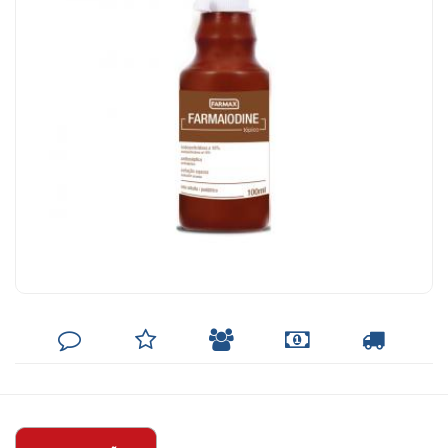
DEIXE
MINHA
INDIQUE
FORMAS
CALCULAR
SEU
LISTA
AO
DE
FRETE
COMENTÁRIO
DE
AMIGO
PAGAMENTO
DESEJOS