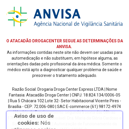
O ATACADÃO DROGACENTER SEGUE AS DETERMINAÇÕES DA
ANVISA.
As informações contidas neste site não devem ser usadas para
automedicação e não substituem, em hipótese alguma, as
orientações dadas pelo profissional da área médica. Somente o
médico está apto a diagnosticar qualquer problema de saúde e
prescrever o tratamento adequado.
Razão Social: Drogaria Droga Center Express LTDA | Nome
Fantasia: Atacadão Droga Center | CNPJ: 18.824.134/0006-05
| Rua 5 Chácara 102 Lote 32- Setor Habitacional Vicente Pires -
Brasília - CEP: 72.006-080
| SAC E-commerce
(61) 98172-4974
| Horário de Funcionamento: segunda à sexta das 08h as
Aviso de uso de
17h.
Farmacêutico Responsável: Dra. Maria da Glória Cardoso e
cookies:
Nós
Sousa | CRF/DF: 4612 | Autorização de Funcionamento da