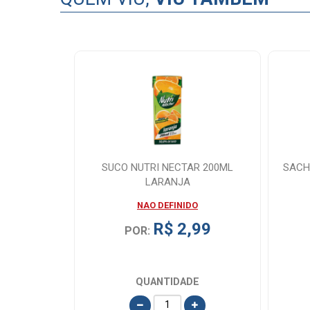
OCO 600GR
SUCO NUTRI NECTAR 200ML
SACH
LARANJA
O
NAO DEFINIDO
,99
R$ 2,99
POR:
E
QUANTIDADE