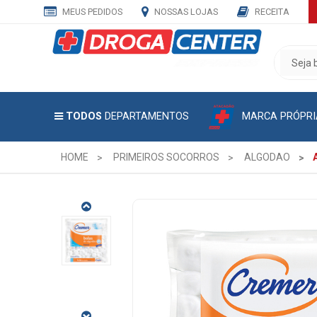
MEUS PEDIDOS
NOSSAS LOJAS
RECEITA
CADASTRE
SEU
E-
MAIL
MARCA PRÓPRI
TODOS
DEPARTAMENTOS
E
RECEBA
TODAS
HOME
PRIMEIROS SOCORROS
ALGODAO
AS
PROMOÇÕES
EXCLUSIVAS.
ALGODAO
CREMER
BOLA
95G
CÓDIGO
DO