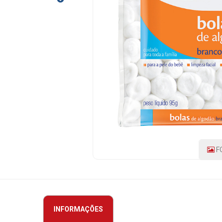
PRODUTO:
11676
|
MARCA:
PHC
F
INFORMAÇÕES