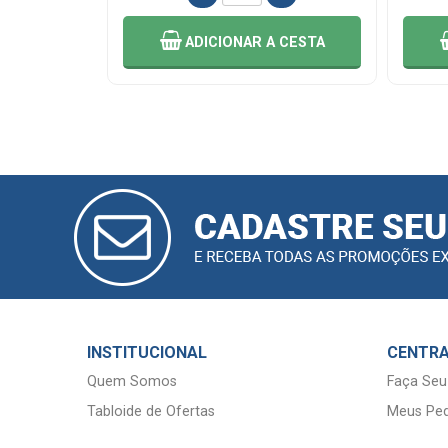
 CESTA
ADICIONAR
A CESTA
CADASTRAR
E-MAIL
INSTITUCIONAL
CENTRA
Quem Somos
Faça Seu
Tabloide de Ofertas
Meus Ped