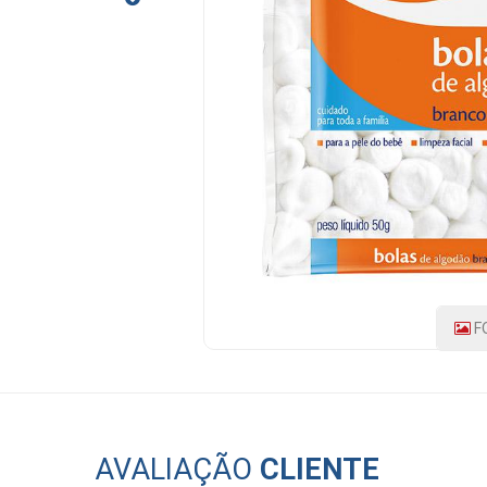
PRODUTO:
36446
|
MARCA:
PHC
F
AVALIAÇÃO
CLIENTE