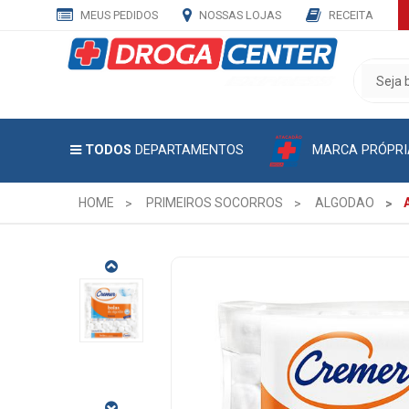
MEUS PEDIDOS
NOSSAS LOJAS
RECEITA
CADASTRE
SEU
E-
MAIL
MARCA PRÓPRI
TODOS
DEPARTAMENTOS
E
RECEBA
TODAS
HOME
PRIMEIROS SOCORROS
ALGODAO
AS
PROMOÇÕES
EXCLUSIVAS.
ALGODAO
BOLAS
CREMER
50G
CÓDIGO
DO