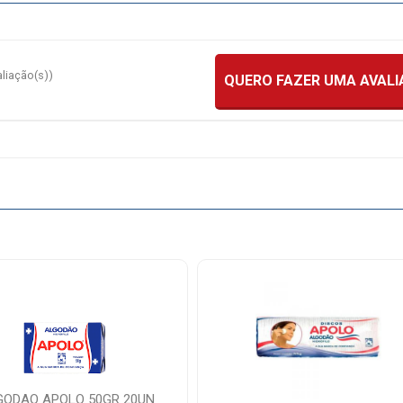
aliação(s))
QUERO FAZER UMA AVAL
GODAO APOLO 50GR 20UN