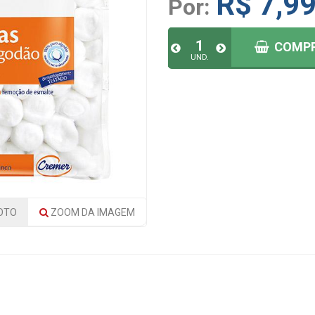
R$ 7,9
Por:
COMP
UND.
OTO
ZOOM
DA IMAGEM