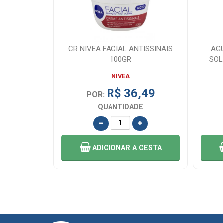
RNO 100G
CR NIVEA FACIAL ANTISSINAIS
AGU
100GR
SOL
NIVEA
,49
R$ 36,49
POR:
E
QUANTIDADE
 CESTA
ADICIONAR
A CESTA