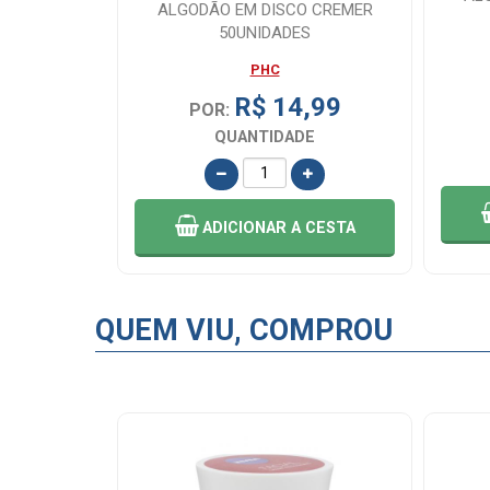
G APOLO
ALGODÃO EM DISCO CREMER
 BOLA CX
50UNIDADES
PHC
,99
R$ 14,99
POR:
E
QUANTIDADE
 CESTA
ADICIONAR
A CESTA
QUEM VIU, COMPROU