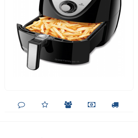
DEIXE
MINHA
INDIQUE
FORMAS
CALCULAR
SEU
LISTA
AO
DE
FRETE
COMENTÁRIO
DE
AMIGO
PAGAMENTO
DESEJOS