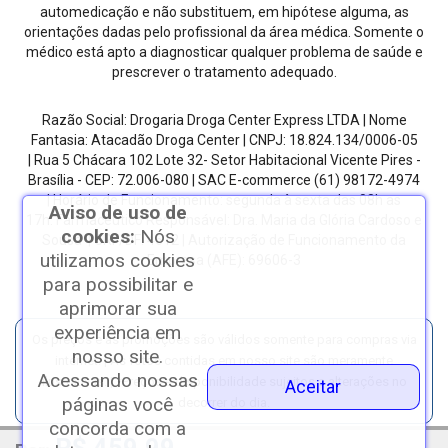
automedicação e não substituem, em hipótese alguma, as
orientações dadas pelo profissional da área médica. Somente o
médico está apto a diagnosticar qualquer problema de saúde e
prescrever o tratamento adequado.
Razão Social: Drogaria Droga Center Express LTDA | Nome
Fantasia: Atacadão Droga Center | CNPJ: 18.824.134/0006-05
| Rua 5 Chácara 102 Lote 32- Setor Habitacional Vicente Pires -
Brasília - CEP: 72.006-080
| SAC E-commerce
(61) 98172-4974
| Horário de Funcionamento: segunda à sexta das 08h as
Aviso de uso de
17h.
Farmacêutico Responsável: Dra. Maria da Glória Cardoso e
cookies:
Nós
Sousa | CRF/DF: 4612 | Autorização de Funcionamento da
utilizamos cookies
Empresa (AFE): 69606-3
para possibilitar e
aprimorar sua
experiência em
Os preços e as promoções são válidos somente para compras via
nosso site.
internet. | As fotos contidas em nosso site são meramente
Acessando nossas
ilustrativas. | *Preços e disponibilidade sujeitos a alterações no
Aceitar
páginas você
decorrer do dia.
concorda com a